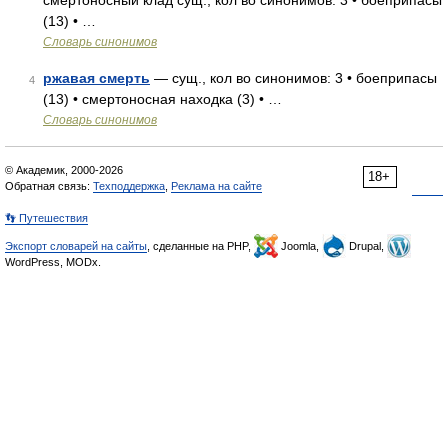
смертоносный клад сущ., кол во синонимов: 3 • боеприпасы
(13) • …
Словарь синонимов
ржавая смерть
— сущ., кол во синонимов: 3 • боеприпасы
4
(13) • смертоносная находка (3) • …
Словарь синонимов
© Академик, 2000-2026
18+
Обратная связь:
Техподдержка
,
Реклама на сайте
👣 Путешествия
Экспорт словарей на сайты
, сделанные на PHP,
Joomla,
Drupal,
WordPress, MODx.